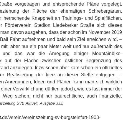
Straße vorgetragen und entsprechende Pläne vorgelegt.
ziehung der Fläche der ehemaligen Schrebergärten.
n herrschende Knappheit an Trainings- und Spielflächen.
 Förderverein Stadion Liedekerker Straße sich dieses
 man davon ausgehen, dass der schon im November 2019
all Fahrt aufnehmen und bald sein Ziel erreichen wird. –
it mit, aber nur ein paar Meter weit und nur außerhalb des
hs, und das war die Anregung einiger Mountainbike-
ark auf der Fläche zwischen östlicher Begrenzung des
nd anzulegen. Inzwischen aber kam schon ein offizielles
der Realisierung der Idee an dieser Stelle entgegen. –
n Anregungen, Ideen und Plänen kann man sich wirklich
 einer Verwirklichung dürften jedoch, wie es fast immer der
m Weg stehen, nicht nur baurechtliche, auch finanzielle.
inszeitung SVB Aktuell, Ausgabe 333)
t.de/verein/vereinszeitung-sv-burgsteinfurt-1903-