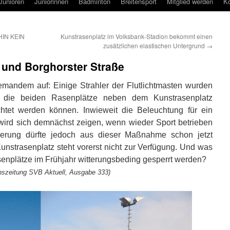
Junioren
Juniorinnen
Badminton
Breitensport
Mitglied werden
Ko
IN KEIN
Kunstrasenplatz im Volksbank-Stadion bekommt einen
zusätzlichen elastischen Untergrund
→
 und Borghorster Straße
niemandem auf: Einige Strahler der Flutlichtmasten wurden
s die beiden Rasenplätze neben dem Kunstrasenplatz
chtet werden können. Inwieweit die Beleuchtung für ein
 wird sich demnächst zeigen, wenn wieder Sport betrieben
gerung dürfte jedoch aus dieser Maßnahme schon jetzt
strasenplatz steht vorerst nicht zur Verfügung. Und was
enplätze im Frühjahr witterungsbeding gesperrt werden?
inszeitung SVB Aktuell, Ausgabe 333)