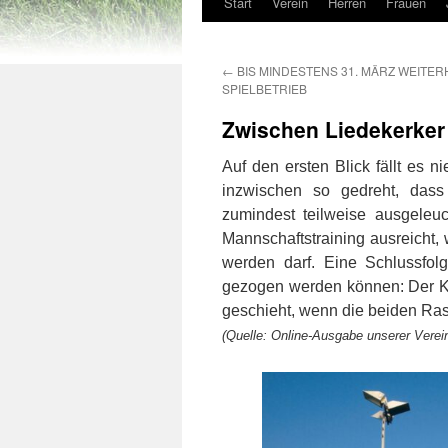
Start
Verein
Herren
Frauen
←
BIS MINDESTENS 31. MÄRZ WEITERH
SPIELBETRIEB
Zwischen Liedekerker
Auf den ersten Blick fällt es 
inzwischen so gedreht, das
zumindest teilweise ausgeleu
Mannschaftstraining ausreicht,
werden darf. Eine Schlussfol
gezogen werden können: Der Kun
geschieht, wenn die beiden Ras
(Quelle: Online-Ausgabe unserer Vere