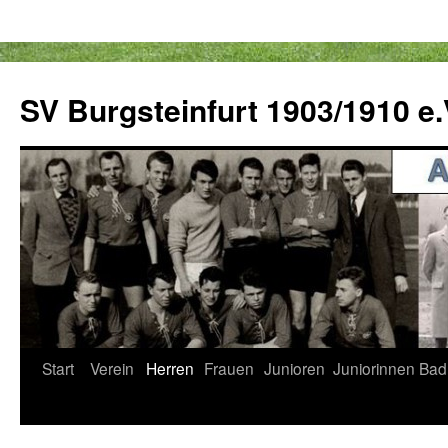
Zum
Inhalt
SV Burgsteinfurt 1903/1910 e.
springen
Start
Verein
Herren
Frauen
Junioren
Juniorinnen
Bad