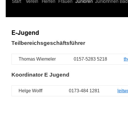
Start
Verein
Herren
Frauen
Junioren
Juniorinnen
Bad
E-Jugend
Teilbereichsgeschäftsführer
Thomas Wiemeler
0157-5283 5218
t
Koordinator E Jugend
Helge Wolff
0173-484 1281
leitw