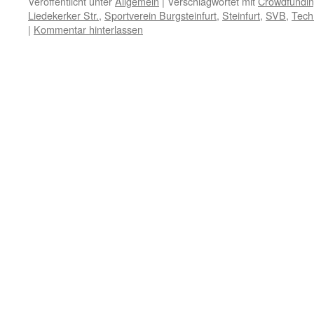
Veröffentlicht unter
Allgemein
|
Verschlagwortet mit
Crowdfundi
Liedekerker Str.
,
Sportverein Burgsteinfurt
,
Steinfurt
,
SVB
,
Tech
|
Kommentar hinterlassen