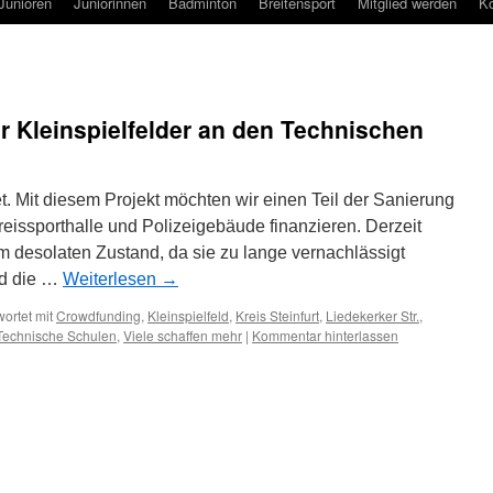
Junioren
Juniorinnen
Badminton
Breitensport
Mitglied werden
Ko
er Kleinspielfelder an den Technischen
t. Mit diesem Projekt möchten wir einen Teil der Sanierung
reissporthalle und Polizeigebäude finanzieren. Derzeit
em desolaten Zustand, da sie zu lange vernachlässigt
rd die …
Weiterlesen
→
ortet mit
Crowdfunding
,
Kleinspielfeld
,
Kreis Steinfurt
,
Liedekerker Str.
,
Technische Schulen
,
Viele schaffen mehr
|
Kommentar hinterlassen