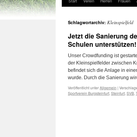
Start
Verein
Herren
Frauen
Kleinspielfeld
Schlagwortarchiv:
Jetzt die Sanierung d
Schulen unterstützen!
Unser Crowdfunding ist gestarte
der Kleinspielfelder zwischen K
befindet sich die Anlage in ein
wurde. Durch die Sanierung wi
Veröffentlicht unter
Allgemein
|
Verschlagw
Sportverein Burgsteinfurt
,
Steinfurt
,
SVB
,