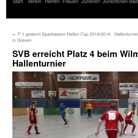
Start
Verein
Herren
Frauen
Junioren
Juniorinnen
Bad
←
F 1 gewinnt Sparkassen-Hallen Cup 2016/2016
Hallenturni
in Greven
SVB erreicht Platz 4 beim Wil
Hallenturnier