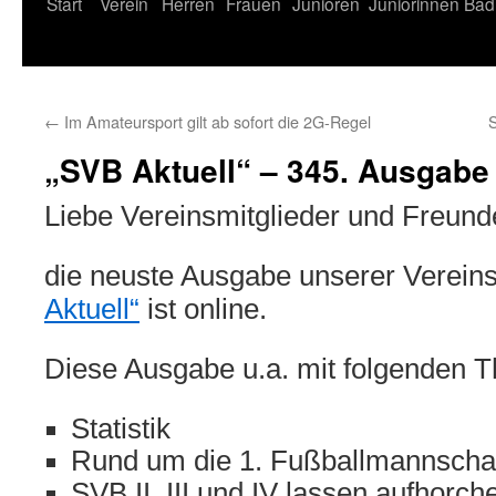
Start
Verein
Herren
Frauen
Junioren
Juniorinnen
Bad
←
Im Amateursport gilt ab sofort die 2G-Regel
„SVB Aktuell“ – 345. Ausgabe
Liebe Vereinsmitglieder und Freund
die neuste Ausgabe unserer Verein
Aktuell“
ist online.
Diese Ausgabe u.a. mit folgenden 
Statistik
Rund um die 1. Fußballmannscha
SVB II, III und IV lassen aufhorch