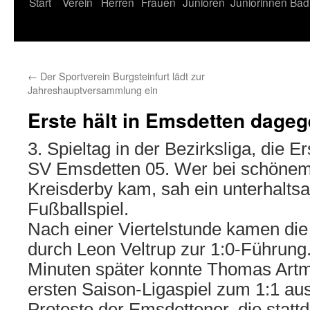
Start
Verein
Herren
Frauen
Junioren
Juniorinnen
Bad
←
Der Sportverein Burgsteinfurt lädt zur
Jahreshauptversammlung ein
Erste hält in Emsdetten dage
3. Spieltag in der Bezirksliga, die E
SV Emsdetten 05. Wer bei schöne
Kreisderby kam, sah ein unterhalt
Fußballspiel.
Nach einer Viertelstunde kamen di
durch Leon Veltrup zur 1:0-Führung.
Minuten später konnte Thomas Art
ersten Saison-Ligaspiel zum 1:1 aus
Proteste der Emsdettener, die stat