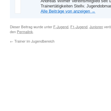
Andreas Wilmer Vereinsmitglied seit 
Trainertätigkeiten Stellv. Jugendobma
Alle Beiträge von anzeigen
→
Dieser Beitrag wurde unter
F-Jugend
,
F1-Jugend
,
Junioren
veröf
den
Permalink
.
←
Trainer im Jugendbereich