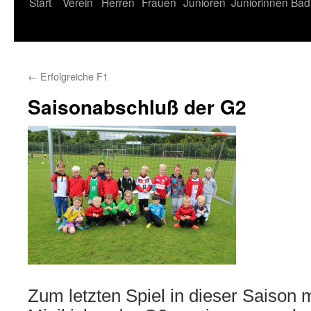
Start
Verein
Herren
Frauen
Junioren
Juniorinnen
Bad
←
Erfolgreiche F1
Saisonabschluß der G2
Zum letzten Spiel in dieser Saison 