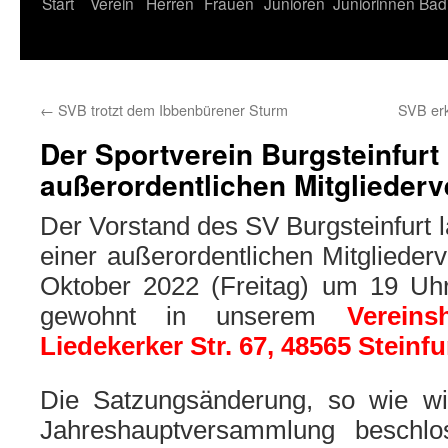
Start
Verein
Herren
Frauen
Junioren
Juniorinnen
Bad
←
SVB trotzt dem Ibbenbürener Sturm
SVB erk
Der Sportverein Burgsteinfurt 
außerordentlichen Mitglieder
Der Vorstand des SV Burgsteinfurt lä
einer außerordentlichen Mitgliede
Oktober 2022 (Freitag) um 19 Uhr 
gewohnt in unserem
Verein
Liedekerker Str. 67,
48565 Steinfu
Die Satzungsänderung, so wie wir
Jahreshauptversammlung beschlos