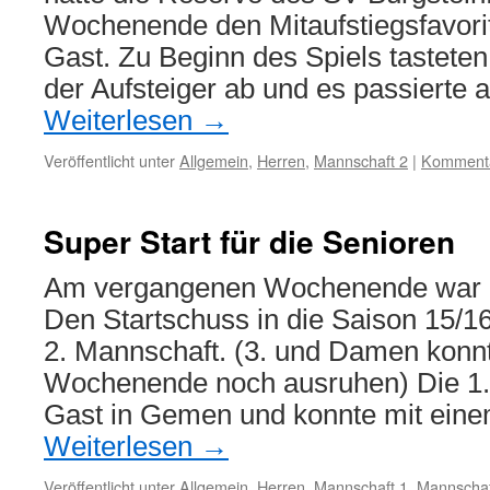
Wochenende den Mitaufstiegsfavori
Gast. Zu Beginn des Spiels tasteten
der Aufsteiger ab und es passierte 
Weiterlesen
→
Veröffentlicht unter
Allgemein
,
Herren
,
Mannschaft 2
|
Kommenta
Super Start für die Senioren
Am vergangenen Wochenende war e
Den Startschuss in die Saison 15/1
2. Mannschaft. (3. und Damen konnt
Wochenende noch ausruhen) Die 1.
Gast in Gemen und konnte mit ein
Weiterlesen
→
Veröffentlicht unter
Allgemein
,
Herren
,
Mannschaft 1
,
Mannschaf