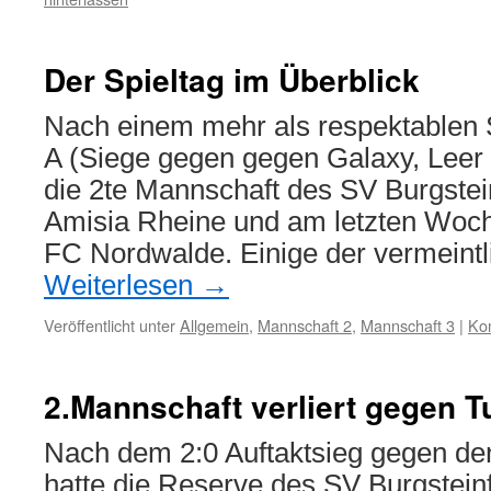
Der Spieltag im Überblick
Nach einem mehr als respektablen St
A (Siege gegen gegen Galaxy, Leer 
die 2te Mannschaft des SV Burgstein
Amisia Rheine und am letzten Woc
FC Nordwalde. Einige der vermeint
Weiterlesen
→
Veröffentlicht unter
Allgemein
,
Mannschaft 2
,
Mannschaft 3
|
Ko
2.Mannschaft verliert gegen T
Nach dem 2:0 Auftaktsieg gegen den
hatte die Reserve des SV Burgstein