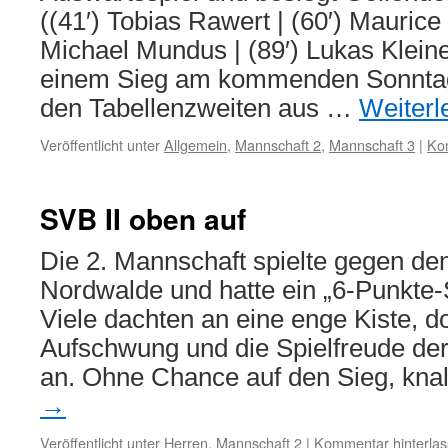
((41′) Tobias Rawert | (60′) Maurice 
Michael Mundus | (89′) Lukas Kleine
einem Sieg am kommenden Sonntag
den Tabellenzweiten aus …
Weiter
Veröffentlicht unter
Allgemein
,
Mannschaft 2
,
Mannschaft 3
|
Ko
SVB II oben auf
Die 2. Mannschaft spielte gegen den
Nordwalde und hatte ein „6-Punkte-S
Viele dachten an eine enge Kiste, d
Aufschwung und die Spielfreude der
an. Ohne Chance auf den Sieg, kna
→
Veröffentlicht unter
Herren
,
Mannschaft 2
|
Kommentar hinterla