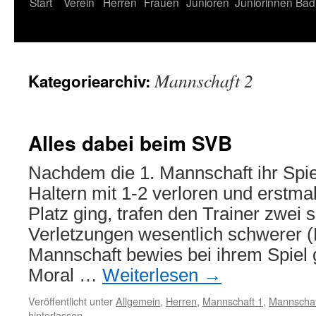
Start
Verein
Herren
Frauen
Junioren
Juniorinnen
Bad
Mannschaft 2
Kategoriearchiv:
Alles dabei beim SVB
Nachdem die 1. Mannschaft ihr Spi
Haltern mit 1-2 verloren und erstmal
Platz ging, trafen den Trainer zwei
Verletzungen wesentlich schwerer (Be
Mannschaft bewies bei ihrem Spiel
Moral …
Weiterlesen
→
Veröffentlicht unter
Allgemein
,
Herren
,
Mannschaft 1
,
Mannschaf
hinterlassen