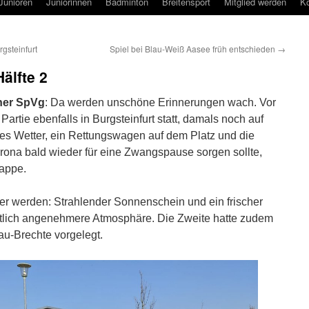
Junioren
Juniorinnen
Badminton
Breitensport
Mitglied werden
Ko
gsteinfurt
Spiel bei Blau-Weiß Aasee früh entschieden
→
Hälfte 2
ner SpVg
: Da werden unschöne Erinnerungen wach. Vor
artie ebenfalls in Burgsteinfurt statt, damals noch auf
es Wetter, ein Rettungswagen auf dem Platz und die
rona bald wieder für eine Zwangspause sorgen sollte,
lappe.
ser werden: Strahlender Sonnenschein und ein frischer
utlich angenehmere Atmosphäre. Die Zweite hatte zudem
u-Brechte vorgelegt.