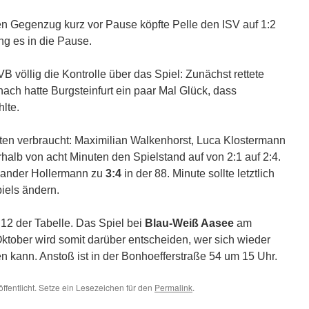
ten Gegenzug kurz vor Pause köpfte Pelle den ISV auf 1:2
ng es in die Pause.
B völlig die Kontrolle über das Spiel: Zunächst rettete
nach hatte Burgsteinfurt ein paar Mal Glück, dass
lte.
en verbraucht: Maximilian Walkenhorst, Luca Klostermann
rhalb von acht Minuten den Spielstand auf von 2:1 auf 2:4.
xander Hollermann zu
3:4
in der 88. Minute sollte letztlich
iels ändern.
 12 der Tabelle. Das Spiel bei
Blau-Weiß Aasee
am
tober wird somit darüber entscheiden, wer sich wieder
en kann. Anstoß ist in der Bonhoefferstraße 54 um 15 Uhr.
ffentlicht. Setze ein Lesezeichen für den
Permalink
.