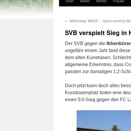
Start
Verein
Herren
Frauen
←
Aktionstag “MOVE” – Sport-verein(t) Bur
SVB verspielt Sieg in 
Der SVB gegen die
Ibbenbüre
ungefähr einem Jahr fand diese P
dem alten Kunstrasen. Schlecht
allgemeine Erkenntnis, dass Co
passten zur damaligen 1:2-Sch
Doch jetzt kann doch alles bes
Kunstrasenplatz boten eine de
einen 5:0-Sieg gegen den FC La