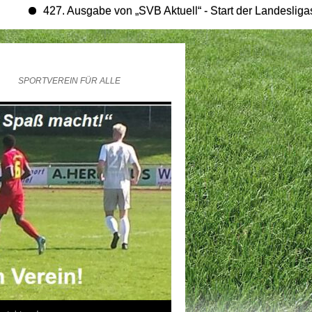
427. Ausgabe von „SVB Aktuell“ - Start der Landesligasaison
SPORTVEREIN FÜR ALLE