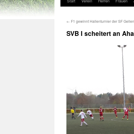
Start
Verein
Herren
Frauen
←
F1 gewinnt Hallenturnier der SF Gellen
SVB I scheitert an Ah