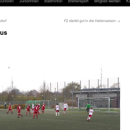
Junioren
Juniorinnen
Badminton
Breitensport
Mitglied werden
Ko
dorf
F2 startet gut in die Hallensaison
→
aus