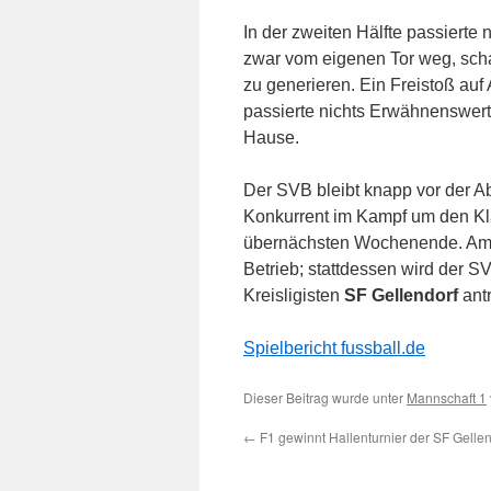
In der zweiten Hälfte passierte 
zwar vom eigenen Tor weg, schaf
zu generieren. Ein Freistoß au
passierte nichts Erwähnenswer
Hause.
Der SVB bleibt knapp vor der Ab
Konkurrent im Kampf um den Kla
übernächsten Wochenende. Am 
Betrieb; stattdessen wird der S
Kreisligisten
SF Gellendorf
antr
Spielbericht fussball.de
Dieser Beitrag wurde unter
Mannschaft 1
←
F1 gewinnt Hallenturnier der SF Gellen