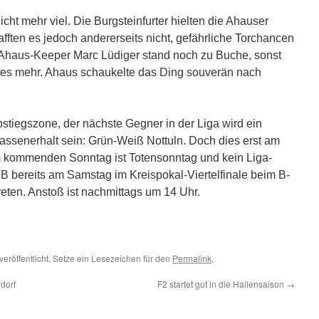
nicht mehr viel. Die Burgsteinfurter hielten die Ahauser
ften es jedoch andererseits nicht, gefährliche Torchancen
f Ahaus-Keeper Marc Lüdiger stand noch zu Buche, sonst
tes mehr. Ahaus schaukelte das Ding souverän nach
stiegszone, der nächste Gegner in der Liga wird ein
ssenerhalt sein: Grün-Weiß Nottuln. Doch dies erst am
kommenden Sonntag ist Totensonntag und kein Liga-
VB bereits am Samstag im Kreispokal-Viertelfinale beim B-
eten. Anstoß ist nachmittags um 14 Uhr.
veröffentlicht. Setze ein Lesezeichen für den
Permalink
.
dorf
F2 startet gut in die Hallensaison
→