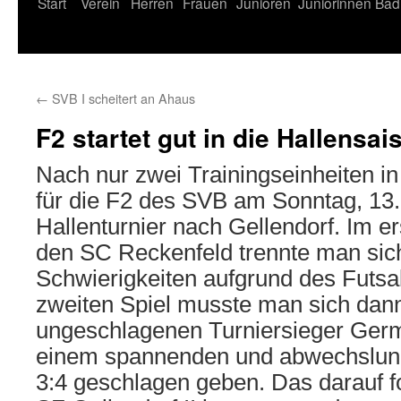
Start
Verein
Herren
Frauen
Junioren
Juniorinnen
Bad
←
SVB I scheitert an Ahaus
F2 startet gut in die Hallensai
Nach nur zwei Trainingseinheiten in 
für die F2 des SVB am Sonntag, 13
Hallenturnier nach Gellendorf. Im e
den SC Reckenfeld trennte man sic
Schwierigkeiten aufgrund des Futsal
zweiten Spiel musste man sich dan
ungeschlagenen Turniersieger Germ
einem spannenden und abwechslung
3:4 geschlagen geben. Das darauf f