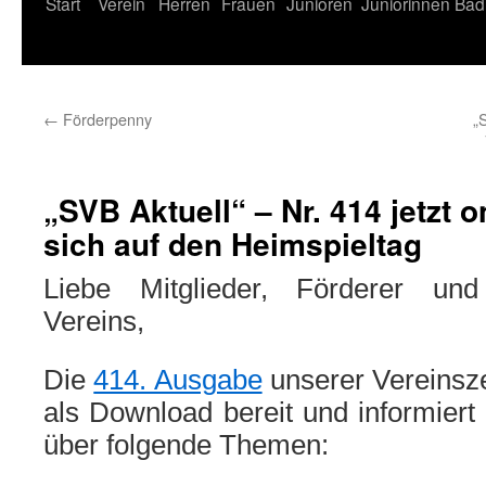
Start
Verein
Herren
Frauen
Junioren
Juniorinnen
Bad
←
Förderpenny
„
„SVB Aktuell“ – Nr. 414 jetzt o
sich auf den Heimspieltag
Liebe Mitglieder, Förderer un
Vereins,
Die
414. Ausgabe
unserer Vereinsze
als Download bereit und informier
über folgende Themen: