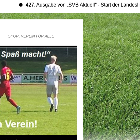
427. Ausgabe von „SVB Aktuell“ - Start der Landesligasaiso
SPORTVEREIN FÜR ALLE