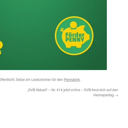
ffentlicht. Setze ein Lesezeichen für den
Permalink
.
„SVB Aktuell“ – Nr. 414 jetzt online – SVB freut sich auf den
Heimspieltag
→