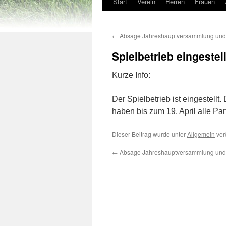
Start
Verein
Herren
Frauen
←
Absage Jahreshauptversammlung und 
Spielbetrieb eingestell
Kurze Info:
Der Spielbetrieb ist eingestellt
haben bis zum 19. April alle Par
Dieser Beitrag wurde unter
Allgemein
verö
←
Absage Jahreshauptversammlung und 