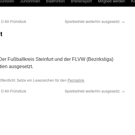
Junioren
Juniorinnen
Badminton
Breitensport
Mitglied werden
Ko
Ü-60-Frühstück
Spielbetrieb weiterhin ausgesetzt.
→
t
. Der Fußballkreis Steinfurt und der FLVW (Bezirksliga)
tien ausgesetzt.
ffentlicht. Setze ein Lesezeichen für den
Permalink
.
Ü-60-Frühstück
Spielbetrieb weiterhin ausgesetzt.
→