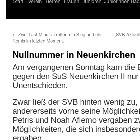
Start
Verein
Herren
Frauen
Junioren
Juniorinnen
Bad
←
Zwei Last-Minute-Treffer: ein Sieg und ein
„SVB Aktuell
Remis im letzten Moment.
Nullnummer in Neuenkirchen
Am vergangenen Sonntag kam die 
gegen den SuS Neuenkirchen II nur
Unentschieden.
Zwar ließ der SVB hinten wenig zu, 
andererseits vorne seine Möglichkei
Petris und Noah Afiemo vergaben z
Möglichkeiten, die sich insbesonde
ergaben.