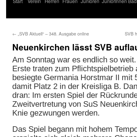
Start
Verein
Herren
Frauen
Junioren
Juniorinnen
Bad
←
„SVB Aktuell“ – 348. Ausgabe online
SVB h
Neuenkirchen lässt SVB aufla
Am Sonntag war es endlich so weit.
Erste traten zum Pflichtspielbetrieb
besiegte Germania Horstmar II mit 5
damit Platz 2 in der Kreisliga B. Da
dran: Im ersten Spiel der Rückrunde 
Zweitvertretung von SuS Neuenkirch
Knie gezwungen werden.
Das Spiel begann mit hohem Tempo