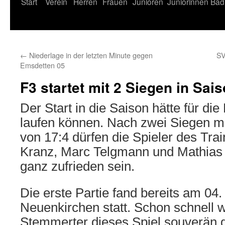
Start
Verein
Herren
Frauen
Junioren
Juniorinnen
Bad
←
Niederlage in der letzten Minute gegen
SV
Emsdetten 05
F3 startet mit 2 Siegen in Sai
Der Start in die Saison hätte für di
laufen können. Nach zwei Siegen mit
von 17:4 dürfen die Spieler des Tr
Kranz, Marc Telgmann und Mathias 
ganz zufrieden sein.
Die erste Partie fand bereits am 0
Neuenkirchen statt. Schon schnell w
Stemmerter dieses Spiel souverän