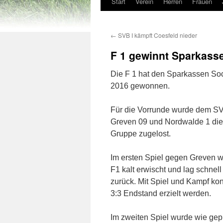
Start
Verein
Herren
Frauen
←
SVB I kämpft Coesfeld nieder
F 1 gewinnt Sparkass
Die F 1 hat den Sparkassen So
2016 gewonnen.
Für die Vorrunde wurde dem SV
Greven 09 und Nordwalde 1 die 
Gruppe zugelost.
Im ersten Spiel gegen Greven 
F1 kalt erwischt und lag schnell
zurück. Mit Spiel und Kampf ko
3:3 Endstand erzielt werden.
Im zweiten Spiel wurde wie gepl