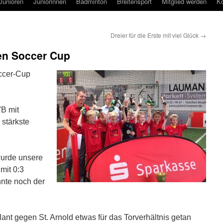
Junioren
Juniorinnen
Badminton
Breitensport
Mitglied werden
Ko
Dreier für die Erste mit viel Glück
→
en Soccer Cup
ccer-Cup
B mit
stärkste
wurde unsere
 mit 0:3
nnte noch der
ant gegen St. Arnold etwas für das Torverhältnis getan