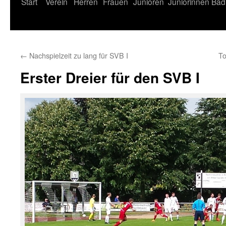
Start
Verein
Herren
Frauen
Junioren
Juniorinnen
Bad
←
Nachspielzeit zu lang für SVB I
To
Erster Dreier für den SVB I