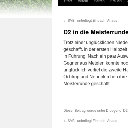
Start
Verein
Herren
Frauen
←
SVB I unterliegt Eintracht Ahaus
D2 in die Meisterrunde
Trotz einer unglücklichen Niede
geschafft. In der ersten Halbzei
in Führung. Nach ein paar Ausw
Gegner aus Metelen konnte noch 
unglücklich verlief die zweite 
Ochtrup und Neuenkirchen ihre S
Meisterrunde geschafft.
Dieser Beitrag wurde unter
D-Jugend
,
D2
←
SVB I unterliegt Eintracht Ahaus