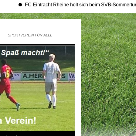
FC Eintracht Rheine holt sich beim SVB-Sommerturnier den T
SPORTVEREIN FÜR ALLE