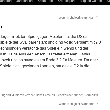
Junioren
Juniorinnen
Badminton
Breitensport
Mitglied werden
Ko
Wenn nicht jetzt, wann dann?
→
!
rlage im letzten Spiel gegen Metelen hat die D2 es
t spielte der SVB bärenstark und ging völlig verdient mit 2:0
echslungen verflachte das Spiel ein wenig und der
in Hälfte eins den Anschlusstreffer erzielen. Etwas
Halbzeit und so stand es am Ende 3:2 für Metelen. Da aber
piele nicht gewinnen konnten, hat es die D2 in die
-Jugend
,
Junioren
veröffentlicht. Setze ein Lesezeichen für den
Permalink
.
Wenn nicht jetzt, wann dann?
→