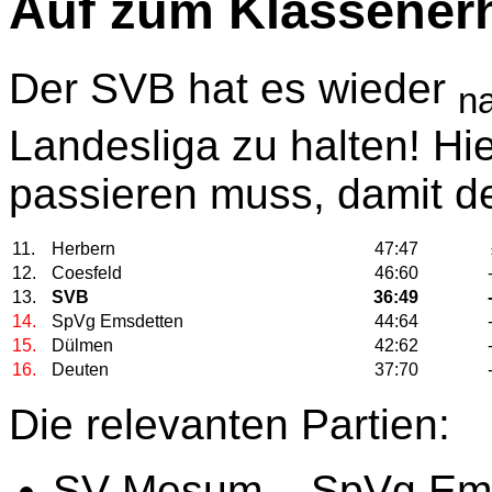
Auf zum Klassenerh
Der SVB hat es wieder
n
Landesliga zu halten! Hi
passieren muss, damit de
11.
Herbern
47:47
12.
Coesfeld
46:60
13.
SVB
36:49
14.
SpVg Emsdetten
44:64
15.
Dülmen
42:62
16.
Deuten
37:70
Die relevanten Partien:
SV Mesum – SpVg Em