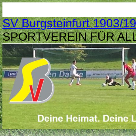
Zum
SV Burgsteinfurt 1903/19
Inhalt
springen
SPORTVEREIN FÜR AL