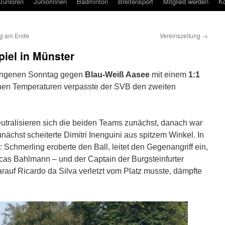
Junioren
Juniorinnen
Badminton
Breitensport
Mitglied werden
Ko
olg am Ende
Vereinszeitung
→
iel in Münster
gangenen Sonntag gegen
Blau-Weiß Aasee
mit einem
1:1
hen Temperaturen verpasste der SVB den zweiten
eutralisieren sich die beiden Teams zunächst, danach war
nächst scheiterte Dimitri Inenguini aus spitzem Winkel. In
: Schmerling eroberte den Ball, leitet den Gegenangriff ein,
as Bahlmann – und der Captain der Burgsteinfurter
rauf Ricardo da Silva verletzt vom Platz musste, dämpfte