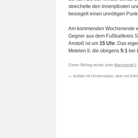
streichelte den Innenpfosten un
besiegelt einen unnötigen Punkt
Am kommenden Wochenende w
Gegner aus dem Fußballkreis Ste
Anstoß ist um
15 Uhr
. Das eige
Metelen II, die übrigens
5:1
bei 
Dieser Beitrag wurde unter
Mannschaft 1
←
Auftakt mit Hindernissen, aber mit Erf