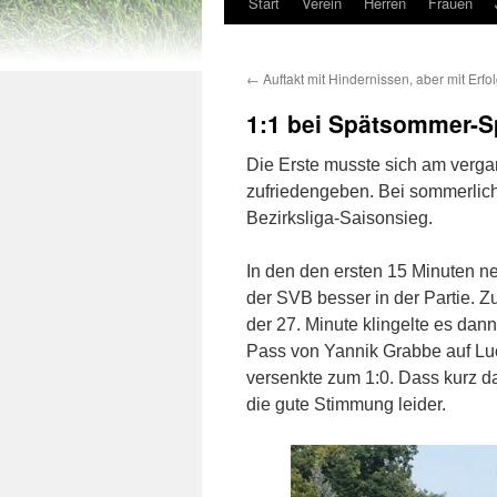
Start
Verein
Herren
Frauen
←
Auftakt mit Hindernissen, aber mit Erf
1:1 bei Spätsommer-Sp
Die Erste musste sich am ver
zufriedengeben. Bei sommerlic
Bezirksliga-Saisonsieg.
In den den ersten 15 Minuten n
der SVB besser in der Partie. Zu
der 27. Minute klingelte es dann
Pass von Yannik Grabbe auf Luc
versenkte zum 1:0. Dass kurz da
die gute Stimmung leider.