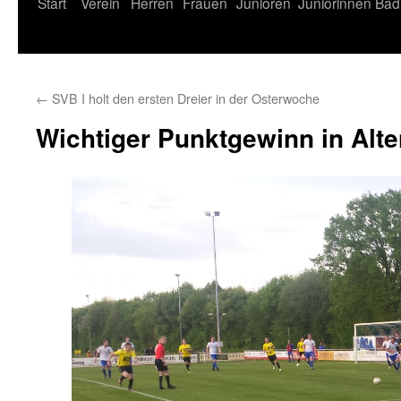
Start
Verein
Herren
Frauen
Junioren
Juniorinnen
Bad
←
SVB I holt den ersten Dreier in der Osterwoche
Wichtiger Punktgewinn in Alt