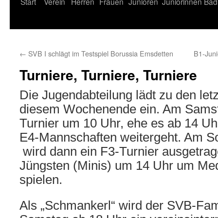
Start
Verein
Herren
Frauen
Junioren
Juniorinnen
Bad
←
SVB I schlägt im Testspiel Borussia Emsdetten
B1-Jun
Turniere, Turniere, Turniere
Die Jugendabteilung lädt zu den let
diesem Wochenende ein. Am Samsta
Turnier um 10 Uhr, ehe es ab 14 Uh
E4-Mannschaften weitergeht. Am S
wird dann ein F3-Turnier ausgetrag
Jüngsten (Minis) um 14 Uhr um Med
spielen.
Als „Schmankerl“ wird der SVB-Fam