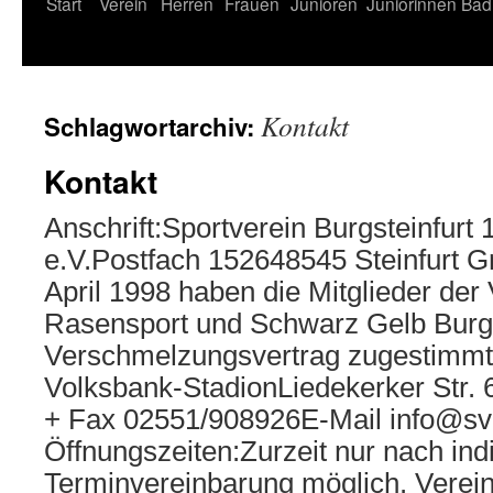
Start
Verein
Herren
Frauen
Junioren
Juniorinnen
Bad
Kontakt
Schlagwortarchiv:
Kontakt
Anschrift:Sportverein Burgsteinfurt
e.V.Postfach 152648545 Steinfurt 
April 1998 haben die Mitglieder der
Rasensport und Schwarz Gelb Burgs
Verschmelzungsvertrag zugestimmt.
Volksbank-StadionLiedekerker Str. 6
+ Fax 02551/908926E-Mail info@svb
Öffnungszeiten:Zurzeit nur nach indi
Terminvereinbarung möglich. Vere