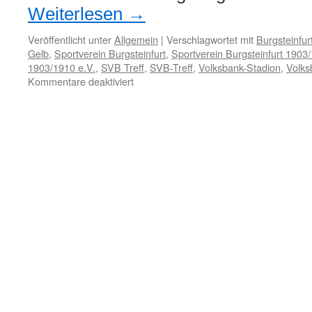
Weiterlesen
→
Veröffentlicht unter
Allgemein
|
Verschlagwortet mit
Burgsteinfur
Gelb
,
Sportverein Burgsteinfurt
,
Sportverein Burgsteinfurt 1903
1903/1910 e.V.
,
SVB Treff
,
SVB-Treff
,
Volksbank-Stadion
,
Volks
für
Kommentare deaktiviert
Kontakt