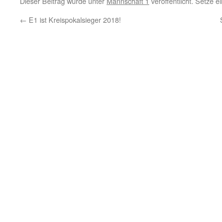
Dieser Beitrag wurde unter
Mannschaft 1
veröffentlicht. Setze 
←
E1 ist Kreispokalsieger 2018!