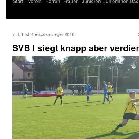
Start
Verein
Herren
Frauen
Junioren
Juniorinnen
Bad
←
E1 ist Kreispokalsieger 2018!
SVB I siegt knapp aber verdie