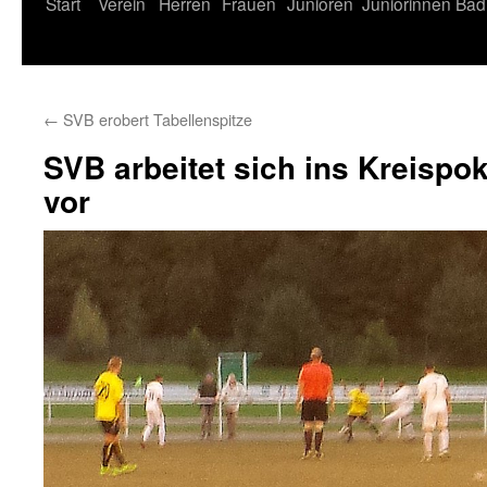
Start
Verein
Herren
Frauen
Junioren
Juniorinnen
Bad
←
SVB erobert Tabellenspitze
SVB arbeitet sich ins Kreispoka
vor