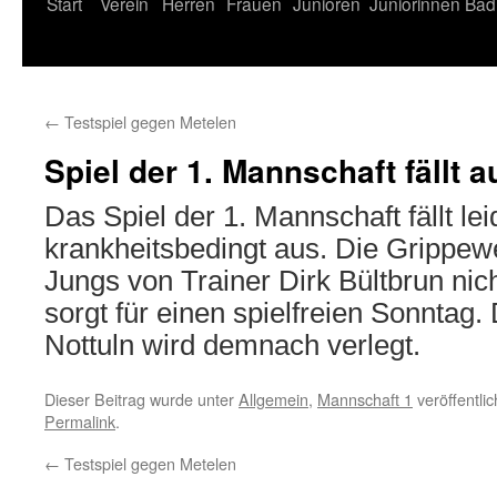
Start
Verein
Herren
Frauen
Junioren
Juniorinnen
Bad
←
Testspiel gegen Metelen
Spiel der 1. Mannschaft fällt a
Das Spiel der 1. Mannschaft fällt lei
krankheitsbedingt aus. Die Grippewe
Jungs von Trainer Dirk Bültbrun nic
sorgt für einen spielfreien Sonntag.
Nottuln wird demnach verlegt.
Dieser Beitrag wurde unter
Allgemein
,
Mannschaft 1
veröffentli
Permalink
.
←
Testspiel gegen Metelen