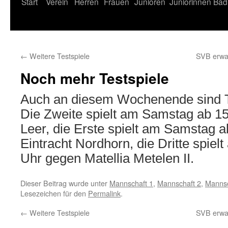
Start
Verein
Herren
Frauen
Junioren
Juniorinnen
Bad
←
Weitere Testspiele
SVB erwa
Noch mehr Testspiele
Auch an diesem Wochenende sind T
Die Zweite spielt am Samstag ab 15
Leer, die Erste spielt am Samstag a
Eintracht Nordhorn, die Dritte spie
Uhr gegen Matellia Metelen II.
Dieser Beitrag wurde unter
Mannschaft 1
,
Mannschaft 2
,
Mannsc
Lesezeichen für den
Permalink
.
←
Weitere Testspiele
SVB erwa