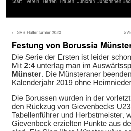
Start
Verein
Herren
Frauen
Junioren
Juniorinnen
Bad
←
SVB-Hallenturnier 2020
SVB
Festung von Borussia Münster
Die Serie der Ersten ist leider scho
Mit
2:4
unterlag man im Auswärtssp
Münster
. Die Münsteraner beenden
Kalenderjahr 2019 ohne Heimnieder
Die Borussen wurden in der vorlet
den Rückzug von Gievenbecks U23
Tabellenführer und Herbstmeister, w
Gievenbeck erzielten Punkte aus de