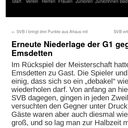
Start
Verein
Herren
Frauen
Junioren
Juniorinnen
Bad
←
SVB I bringt drei Punkte aus Ahaus mit
SVB er
Erneute Niederlage der G1 ge
Emsdetten
Im Rückspiel der Meisterschaft hatt
Emsdetten zu Gast. Die Spieler und
einig, dass sich so ein „debakel“ wie
wiederholen darf. Von anfang an hi
SVB dagegen, gingen in jeden Zwe
versuchten den Gegner unter Druck 
Gäste waren aber auch diesmal wi
groß, und so lag man zur Halbzeit m