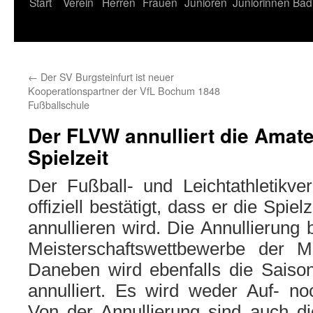
Start
Verein
Herren
Frauen
Junioren
Juniorinnen
Bad
←
Der SV Burgsteinfurt ist neuer
Kooperationspartner der VfL Bochum 1848
Fußballschule
Der FLVW annulliert die Amate
Spielzeit
Der Fußball- und Leichtathletikve
offiziell bestätigt, dass er die Spie
annullieren wird. Die Annullierung b
Meisterschaftswettbewerbe der 
Daneben wird ebenfalls die Sais
annulliert. Es wird weder Auf- no
Von der Annullierung sind auch d