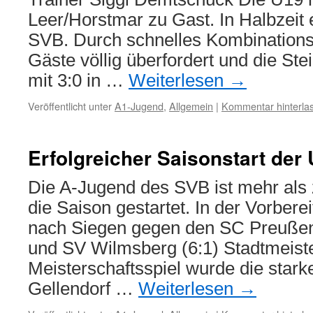
Leer/Horstmar zu Gast. In Halbzeit e
SVB. Durch schnelles Kombinations
Gäste völlig überfordert und die Stei
mit 3:0 in …
Weiterlesen
→
Veröffentlicht unter
A1-Jugend
,
Allgemein
|
Kommentar hinterla
Erfolgreicher Saisonstart der
Die A-Jugend des SVB ist mehr als z
die Saison gestartet. In der Vorber
nach Siegen gegen den SC Preußen 
und SV Wilmsberg (6:1) Stadtmeiste
Meisterschaftsspiel wurde die star
Gellendorf …
Weiterlesen
→