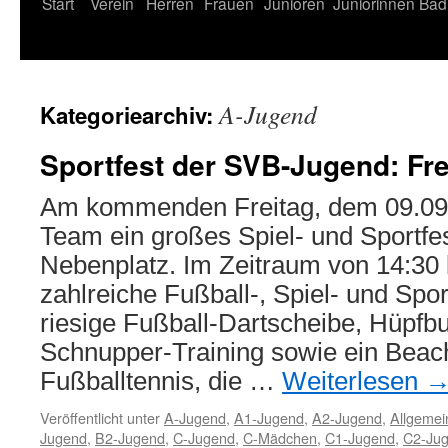
Start
Verein
Herren
Frauen
Junioren
Juniorinnen
Bad
A-Jugend
Kategoriearchiv:
Sportfest der SVB-Jugend: Fre
Am kommenden Freitag, dem 09.09. 
Team ein großes Spiel- und Sportfe
Nebenplatz. Im Zeitraum von 14:30 b
zahlreiche Fußball-, Spiel- und Spo
riesige Fußball-Dartscheibe, Hüpfb
Schnupper-Training sowie ein Beac
Fußballtennis, die …
Weiterlesen
Veröffentlicht unter
A-Jugend
,
A1-Jugend
,
A2-Jugend
,
Allgemei
Jugend
,
B2-Jugend
,
C-Jugend
,
C-Mädchen
,
C1-Jugend
,
C2-Ju