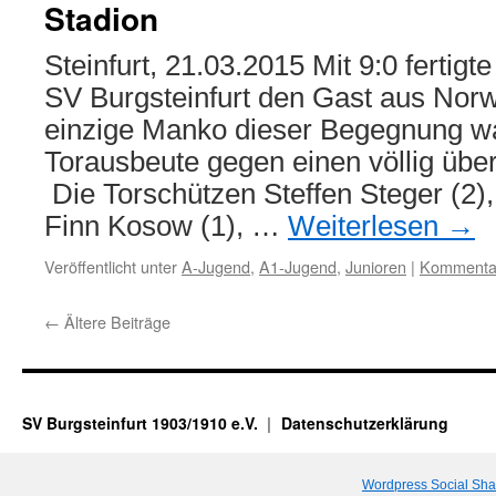
Stadion
Steinfurt, 21.03.2015 Mit 9:0 fertig
SV Burgsteinfurt den Gast aus Nor
einzige Manko dieser Begegnung w
Torausbeute gegen einen völlig über
Die Torschützen Steffen Steger (2),
Finn Kosow (1), …
Weiterlesen
→
Veröffentlicht unter
A-Jugend
,
A1-Jugend
,
Junioren
|
Kommentar
←
Ältere Beiträge
SV Burgsteinfurt 1903/1910 e.V.
Datenschutzerklärung
Wordpress Social Sha