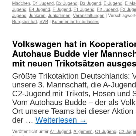
Mädchen
,
D1-Jugend
,
D2-Jugend
,
D3-Jugend
,
E-Jugend
,
E-Mä
Jugend
,
E4-Jugend
,
F-Jugend
,
F1-Jugend
,
F2-Jugend
,
F3-Jug
Jugend
,
Junioren
,
Juniorinnen
,
Veranstaltungen
|
Verschlagwort
Burgsteinfurt
,
SVB
|
Kommentar hinterlassen
Volkswagen hat in Kooperatio
Autohaus Budde vier Mannsch
mit neuen Trikotsätzen ausges
Größte Trikotaktion Deutschlands: 
unsere 3. Mannschaft, die A-Jugend
C2-Jugend mit Trikots, Hosen und S
Vom Autohaus Budde – der als Vol
Ort unsere Teams bei dieser Aktion u
der …
Weiterlesen
→
Veröffentlicht unter
A1-Jugend
,
Allgemein
,
C1-Jugend
,
C2-Juge