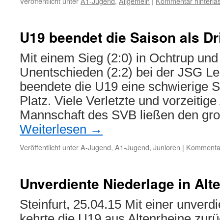
Veröffentlicht unter
A1-Jugend
,
Allgemein
|
Kommentar hinterla
U19 beendet die Saison als Dri
Mit einem Sieg (2:0) in Ochtrup un
Unentschieden (2:2) bei der JSG L
beendete die U19 eine schwierige S
Platz. Viele Verletzte und vorzeitig
Mannschaft des SVB ließen den gr
Weiterlesen
→
Veröffentlicht unter
A-Jugend
,
A1-Jugend
,
Junioren
|
Kommentar
Unverdiente Niederlage in Alt
Steinfurt, 25.04.15 Mit einer unverd
kehrte die U19 aus Altenrheine zurü