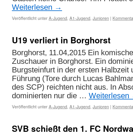
Weiterlesen
→
Veröffentlicht unter
A-Jugend
,
A1-Jugend
,
Junioren
|
Kommentar
U19 verliert in Borghorst
Borghorst, 11.04,2015 Ein komisches
Zuschauer in Borghorst. Ein domin
Burgsteinfurt in der ersten Halbzeit 
Führung (Tore durch Lucas Bahlman
des SCP) reichten nicht aus. In Abs
dominierten nur die …
Weiterlesen
Veröffentlicht unter
A-Jugend
,
A1-Jugend
,
Junioren
|
Kommentar
SVB schießt den 1. FC Nordw