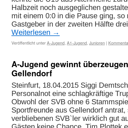
Halbzeit noch ausgeglichen gestalt
mit einem 0:0 in die Pause ging, so
Gastgeber in der zweiten Hälfte dre
Weiterlesen
→
Veröffentlicht unter
A-Jugend
,
A1-Jugend
,
Junioren
|
Kommentar
A-Jugend gewinnt überzeugen
Gellendorf
Steinfurt, 18.04.2015 Siggi Demtschu
Personalnot eine schlagkräftige T
Obwohl der SVB ohne 6 Stammspiel
Sportfreunde aus Gellendorf antrat, 
verbliebenen SVB`ler wirklich gut a
Gästen keine Chance. Tim Plottek e